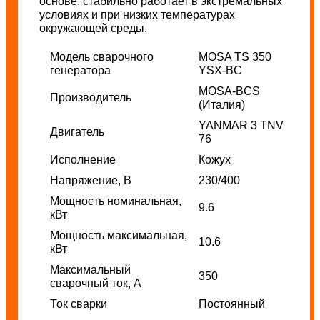
основе, стабильно работает в экстремальных
условиях и при низких температурах
окружающей среды.
Модель сварочного
MOSA TS 350
генератора
YSX-BC
MOSA-BCS
Производитель
(Италия)
YANMAR 3 TNV
Двигатель
76
Исполнение
Кожух
Напряжение, В
230/400
Мощность
номинальная,
9.6
кВт
Мощность максимальная,
10.6
кВт
Максимальный
350
сварочный ток, А
Ток сварки
Постоянный