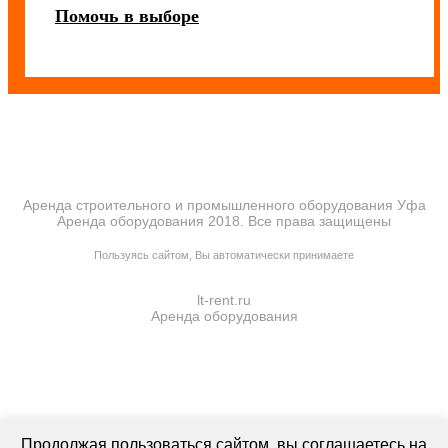
Помочь в выборе
Аренда строительного и промышленного оборудования Уфа
Аренда оборудования 2018. Все права защищены
ПОЛИТИКА КОНФИДЕНЦИАЛЬНОСТИ
Пользуясь сайтом, Вы автоматически принимаете
ПРАВИЛА ПЕРЕДАЧИ И ОБРАБОТКИ ПЕРСОНАЛЬНЫХ ДАННЫХ
lt-rent.ru
Аренда оборудования
Продолжая пользоваться сайтом, вы соглашаетесь на