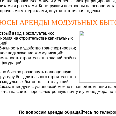
 и планировки. Все модули утеплены, электрифицированы
никами и розетками. Конструкции построены на основе мета
прочными материалами, внутри эстетичная отделка.
ЮСЫ АРЕНДЫ МОДУЛЬНЫХ БЫТ
стрый ввод в эксплуатацию;
ономия на строительстве капитальных
аний;
бильность и удобство транспортировки;
гкое подключение коммуникаций;
зможность строительства зданий любых
нфигураций.
жно быстро развернуть полноценную
руктуру без длительного строительства
а модульных бытовок — это лучший
Заказать модули с установкой можно в нашей компании на л
ются на сайте, через электронную почту и у менеджера по 
По вопросам аренды обращайтесь по телефо