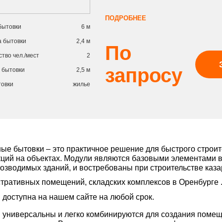
ПОДРОБНЕЕ
бытовки
6 м
 бытовки
2,4 м
По
тво чел./мест
2
запросу
 бытовки
2,5 м
товки
жилье
ые бытовки – это практичное решение для быстрого строи
кций на объектах. Модули являются базовыми элементами в
озводимых зданий, и востребованы при строительстве каза
тративных помещений, складских комплексов в Оренбурге 
 доступна на нашем сайте на любой срок.
 универсальны и легко комбинируются для создания поме