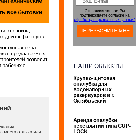
сантехнические
Отправляя запрос, Вы
ть все бытовки
подтверждаете согласие на
обработку персональных данных*
ти от сроков,
х других факторов.
доступная цена
овок, предлагаемых
строителей позволит
НАШИ ОБЪЕКТЫ
 рабочих с
Крупно-щитовая
опалубка для
водонапорных
резервуаров в г.
Октябрьский
ний
Аренда опалубки
перекрытий типа CUP-
 здания
LOCK
го места отдыха или