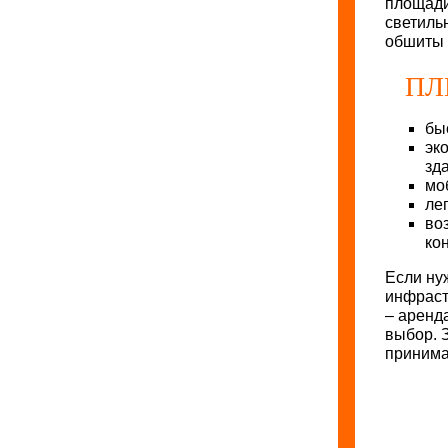
площади
светиль
обшиты 
ПЛ
бы
эк
зд
мо
ле
во
ко
Если ну
инфраст
– аренд
выбор. 
принима