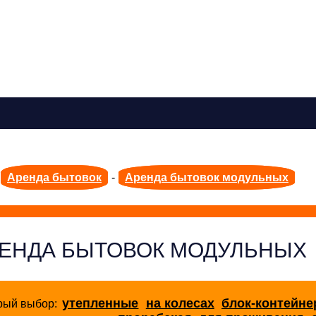
Аренда бытовок
-
Аренда бытовок модульных
ЕНДА БЫТОВОК МОДУЛЬНЫХ
утепленные
на колесах
блок-контейн
рый выбор: