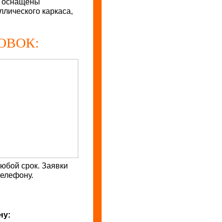
, оснащены
ллического каркаса,
ОВОК:
юбой срок. Заявки
телефону.
ну: