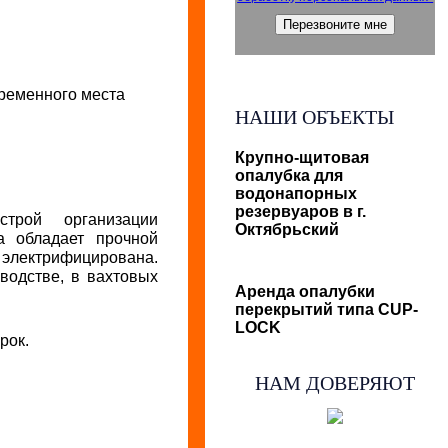
временного места
НАШИ ОБЪЕКТЫ
Крупно-щитовая
опалубка для
водонапорных
резервуаров в г.
трой организации
Октябрьский
а обладает прочной
 электрифицирована.
водстве, в вахтовых
Аренда опалубки
перекрытий типа CUP-
LOCK
рок.
НАМ ДОВЕРЯЮТ