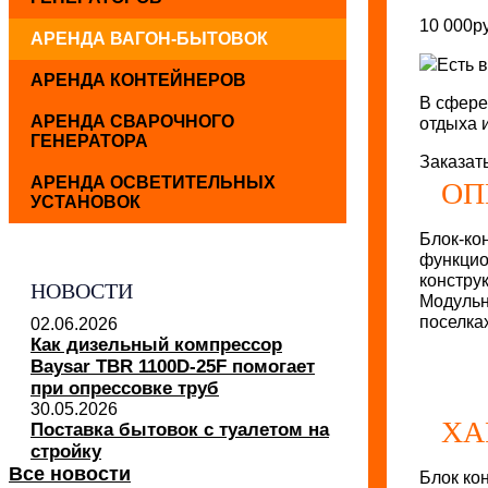
10 000
р
АРЕНДА ВАГОН-БЫТОВОК
Есть 
АРЕНДА КОНТЕЙНЕРОВ
В сфере
АРЕНДА СВАРОЧНОГО
отдыха 
ГЕНЕРАТОРА
Заказат
АРЕНДА ОСВЕТИТЕЛЬНЫХ
ОП
УСТАНОВОК
Блок-к
функцио
констру
НОВОСТИ
Модульн
поселка
02.06.2026
Как дизельный компрессор
Baysar TBR 1100D-25F помогает
при опрессовке труб
30.05.2026
ХА
Поставка бытовок с туалетом на
стройку
Все новости
Блок ко