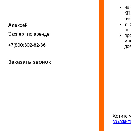
их
КП
бл
в 
Алексей
пе
Эксперт по аренде
пр
мн
+7(800)302-82-36
до
Заказать звонок
Хотите 
закажит